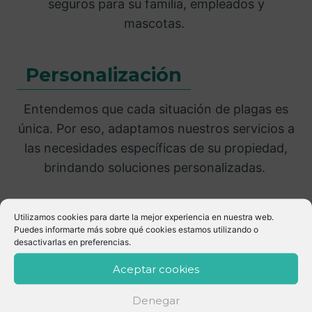
seguros para su familia, empleados y
mascotas.
Personalización
Entendemos que cada situación de plagas es
única. Por eso, adaptamos nuestros servicios a
las necesidades específicas de su propiedad,
brindando soluciones personalizadas.
Resultados
Utilizamos cookies para darte la mejor experiencia en nuestra web.
Puedes informarte más sobre qué cookies estamos utilizando o
Garantizados
desactivarlas en preferencias.
Aceptar cookies
Estamos tan seguros de la efectividad de
nuestros servicios que ofrecemos garantía en
Denegar